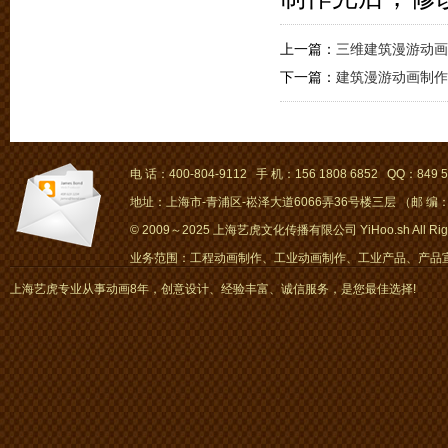
上一篇：
三维建筑漫游动画
下一篇：
建筑漫游动画制作
电 话：400-804-9112 手 机：156 1808 6852 QQ：849 5
地址：上海市-青浦区-崧泽大道6066弄36号楼三层 （邮 编：2
© 2009～2025 上海艺虎文化传播有限公司 YiHoo.sh All Right
业务范围：工程动画制作、工业动画制作、工业产品、产品宣传
画、mg动画
上海艺虎专业从事动画8年，创意设计、经验丰富、诚信服务，是您最佳选择!