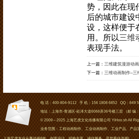
势，因此在现
后的城市建设
设，这样便于
用。所以
三维
表现手法。
上一篇：
三维建筑漫游动画
下一篇：
三维动画制作–三
电 话：400-804-9112 手 机：156 1808 6852 QQ：849 5
地址：上海市-青浦区-崧泽大道6066弄36号楼三层 （邮 编：2
© 2009～2025 上海艺虎文化传播有限公司 YiHoo.sh All Right
业务范围：工程动画制作、工业动画制作、工业产品、产品宣传
画、mg动画
上海艺虎专业从事动画8年，创意设计、经验丰富、诚信服务，是您最佳选择!