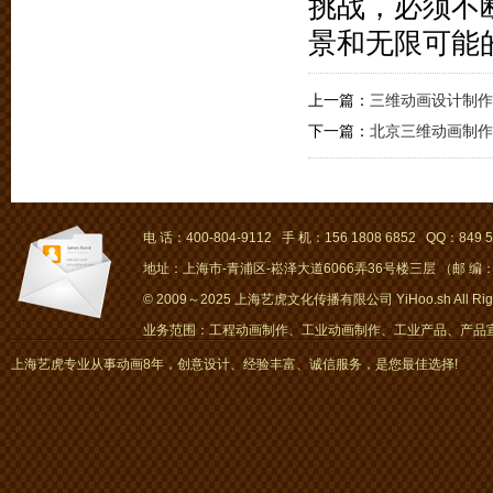
挑战，必须不
景和无限可能
上一篇：
三维动画设计制作
下一篇：
北京三维动画制作
电 话：400-804-9112 手 机：156 1808 6852 QQ：849 5
地址：上海市-青浦区-崧泽大道6066弄36号楼三层 （邮 编：2
© 2009～2025 上海艺虎文化传播有限公司 YiHoo.sh All Right
业务范围：工程动画制作、工业动画制作、工业产品、产品宣传
画、mg动画
上海艺虎专业从事动画8年，创意设计、经验丰富、诚信服务，是您最佳选择!