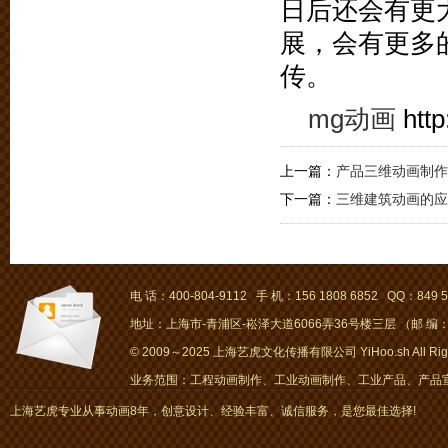
日后还会有更
展，会有更多
传。
mg动画
http
上一篇：
产品三维动画制作
下一篇：
三维建筑动画的应
电 话：400-804-9112 手 机：156 1808 6852 QQ：849 5
地址：上海市-青浦区-崧泽大道6066弄36号楼三层 （邮 编：2
© 2009～2025 上海艺虎文化传播有限公司 YiHoo.sh All Right
业务范围：工程动画制作、工业动画制作、工业产品、产品宣传
画、mg动画
上海艺虎专业从事动画8年，创意设计、经验丰富、诚信服务，是您最佳选择!