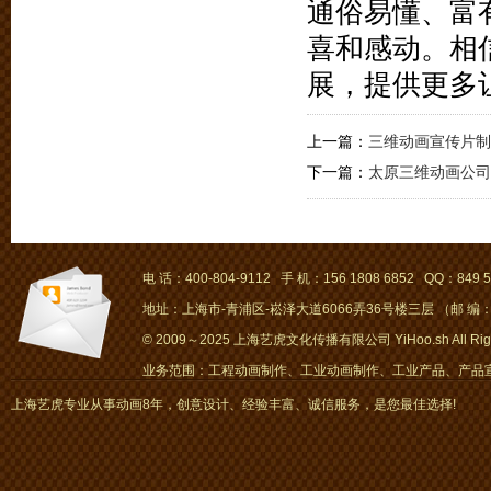
通俗易懂、富
喜和感动。相
展，提供更多
上一篇：
三维动画宣传片制
下一篇：
太原三维动画公司
电 话：400-804-9112 手 机：156 1808 6852 QQ：849 5
地址：上海市-青浦区-崧泽大道6066弄36号楼三层 （邮 编：2
© 2009～2025 上海艺虎文化传播有限公司 YiHoo.sh All Right
业务范围：工程动画制作、工业动画制作、工业产品、产品宣传
画、mg动画
上海艺虎专业从事动画8年，创意设计、经验丰富、诚信服务，是您最佳选择!