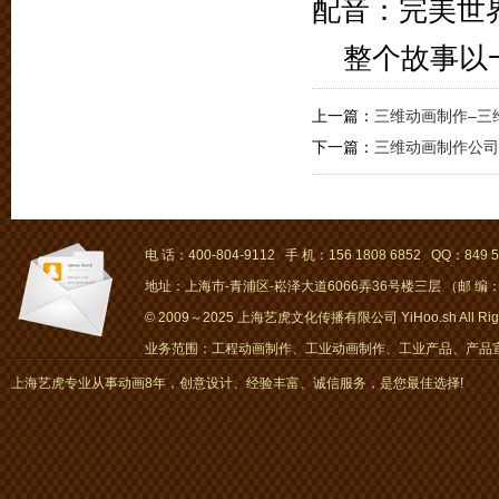
配音：完美世
整个故事以
上一篇：
三维动画制作–三
下一篇：
三维动画制作公司
电 话：400-804-9112 手 机：156 1808 6852 QQ：849 5
地址：上海市-青浦区-崧泽大道6066弄36号楼三层 （邮 编：2
© 2009～2025 上海艺虎文化传播有限公司 YiHoo.sh All Right
业务范围：工程动画制作、工业动画制作、工业产品、产品宣传
画、mg动画
上海艺虎专业从事动画8年，创意设计、经验丰富、诚信服务，是您最佳选择!