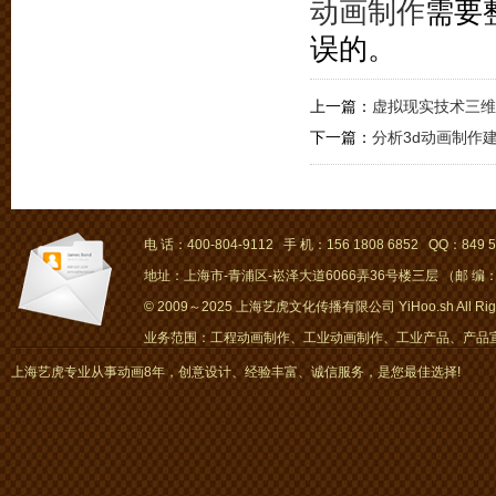
动画制作
需要
误的。
上一篇：
虚拟现实技术三维
下一篇：
分析3d动画制作
电 话：400-804-9112 手 机：156 1808 6852 QQ：849 5
地址：上海市-青浦区-崧泽大道6066弄36号楼三层 （邮 编：2
© 2009～2025 上海艺虎文化传播有限公司 YiHoo.sh All Right
业务范围：工程动画制作、工业动画制作、工业产品、产品宣传
画、mg动画
上海艺虎专业从事动画8年，创意设计、经验丰富、诚信服务，是您最佳选择!