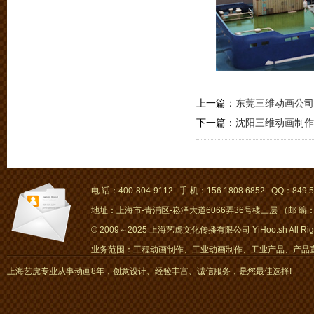
上一篇：
东莞三维动画公司
下一篇：
沈阳三维动画制作
电 话：400-804-9112 手 机：156 1808 6852 QQ：849 5
地址：上海市-青浦区-崧泽大道6066弄36号楼三层 （邮 编：2
© 2009～2025 上海艺虎文化传播有限公司 YiHoo.sh All Right
业务范围：工程动画制作、工业动画制作、工业产品、产品宣传
画、mg动画
上海艺虎专业从事动画8年，创意设计、经验丰富、诚信服务，是您最佳选择!