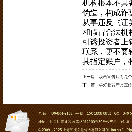
机构根本不具
伪造，构成诈
从事违反《证
和假冒合法机
引诱投资者上
联系，更不要
其指定账户，
上一篇：
动画宣传片将是企
下一篇：
学灯教育产品宣传
电 话：400-804-9112 手 机：156 1808 6852 QQ：849 5
地址：上海市-青浦区-崧泽大道6066弄36号楼三层 （邮 编：2
© 2009～2025 上海艺虎文化传播有限公司 YiHoo.sh All Right