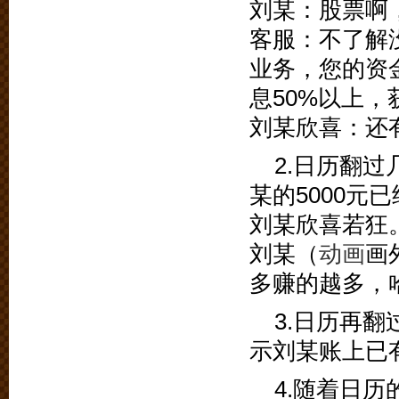
刘某：股票啊
客服：不了解
业务，您的资
息50%以上
刘某欣喜：还有
2.日历翻
某的5000元已
刘某欣喜若狂
刘某（
动画
画
多赚的越多，
3.日历再
示刘某账上已
4.随着日