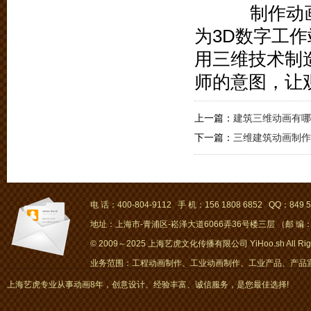
制作动画
为3D数字工
用三维技术制
师的意图，让
上一篇：
建筑三维动画有哪
下一篇：
三维建筑动画制作
电 话：400-804-9112 手 机：156 1808 6852 QQ：849 5
地址：上海市-青浦区-崧泽大道6066弄36号楼三层 （邮 编：2
© 2009～2025 上海艺虎文化传播有限公司 YiHoo.sh All Right
业务范围：工程动画制作、工业动画制作、工业产品、产品宣传
画、mg动画
上海艺虎专业从事动画8年，创意设计、经验丰富、诚信服务，是您最佳选择!