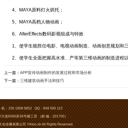
4、MAYA原料灯火烘托；
5、MAYA高档人物动画；
6、AfterEffects数码影视组成与特效
1、使学生能胜任电影、电视动画制造、动画创意规划和
2、使学生全面把握高水准、产等第三维动画的制造进程
上一篇：
APP宣传动画制作的发展过程和市场分析
下一篇：
三维建筑动画手法和技巧
 机：156 1808 6852 QQ：849 500 115
道6066弄36号楼三层 （邮 编：201700）
传播有限公司 YiHoo.sh All Rights Reserved.