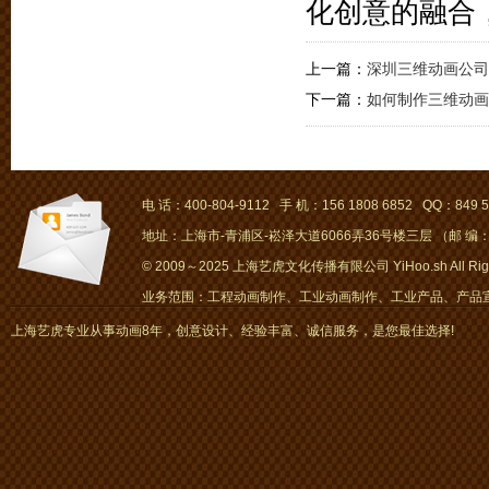
化创意的融合
上一篇：
深圳三维动画公司
下一篇：
如何制作三维动画
电 话：400-804-9112 手 机：156 1808 6852 QQ：849 5
地址：上海市-青浦区-崧泽大道6066弄36号楼三层 （邮 编：2
© 2009～2025 上海艺虎文化传播有限公司 YiHoo.sh All Right
业务范围：工程动画制作、工业动画制作、工业产品、产品宣传
画、mg动画
上海艺虎专业从事动画8年，创意设计、经验丰富、诚信服务，是您最佳选择!