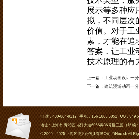
技术类型，服
展示等多种应
拟，不同层次
价值。对于工
素，才能在追
答案，让工业
技术原理的有
上一篇：
工业动画设计一分
下一篇：
建筑漫游动画一分
电 话：400-804-9112 手 机：156 1808 6852 QQ：849 5
地址：上海市-青浦区-崧泽大道6066弄36号楼三层 （邮 编：2
© 2009～2025 上海艺虎文化传播有限公司 YiHoo.sh All Right